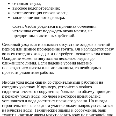
сезонная засуха;
высокое водопотребление;
разгерметизация стыков колец;
заиливание донного фильтра.
Совет. Чтобы убедиться в причинах обмеления
источника стоит подождать около месяца, не
предпринимая активных действий.
Сезонный уход влаги вызывает отсутствие осадков в летний
период или зимнее промерзание грунта. Он наблюдается сразу
во всех соседних колодцах и не требует вмешательства извне.
Ожидание может затянуться на несколько недель до
ближайшего ливня. Если падение уровня вызвано
повреждением шахты или заиливанием, то необходимо
провести ремонтные работы.
Иногда уход воды связан со строительными работами на
соседних участках. К примеру, устройство любого
гидротехнического сооружения, большее по объему приведет
к резкому уходу воды, но через некоторое время баланс
установится и вода достигнет прежнего уровня. Но иногда
строительство на соседнем участке может напрямую сказаться
на качестве воды. Технические здания и сооружения, бани,
туалеты, скотные дворы могут сделать воду не пригодной для