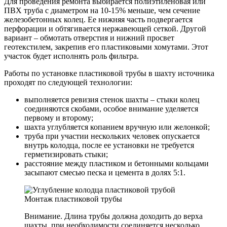
Для проведения ремонта выбирается полиэтиленовая или
ПВХ труба с диаметром на 10-15% меньше, чем сечение
железобетонных колец. Ее нижняя часть подвергается
перфорации и обтягивается нержавеющей сеткой. Другой
вариант – обмотать отверстия и нижний просвет
геотекстилем, закрепив его пластиковыми хомутами. Этот
участок будет исполнять роль фильтра.
Работы по установке пластиковой трубы в шахту источника
проходят по следующей технологии:
выполняется ревизия стенок шахты – стыки колец
соединяются скобами, особое внимание уделяется
первому и второму;
шахта углубляется копанием вручную или желонкой;
труба при участии нескольких человек опускается
внутрь колодца, после ее установки не требуется
герметизировать стыки;
расстояние между пластиком и бетонными кольцами
засыпают смесью песка и цемента в долях 5:1.
Монтаж пластиковой трубы
Внимание. Длина трубы должна доходить до верха
шахты, при необходимости соединяется несколько