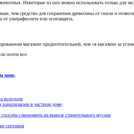
 животных. Некоторые из них можно использовать только для экс
ше, чем средство для сохранения древесины от гнили и позвол
а от ультрафиолета или огнезащита.
зированном магазине предпочтительней, чем «в магазине за угло
ли почти все.
м доме
.
а колодцев
у канализации в частном доме
3 способа сэкономить на вывозе строительного мусора
ие септиков