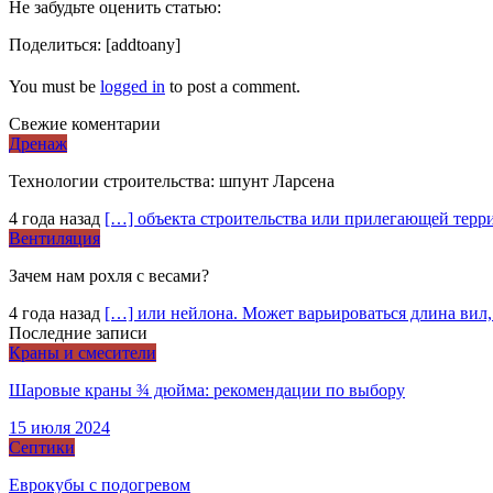
Не забудьте оценить статью:
Поделиться:
[addtoany]
You must be
logged in
to post a comment.
Свежие коментарии
Дренаж
Технологии строительства: шпунт Ларсена
4 года назад
[…] объекта строительства или прилегающей терр
Вентиляция
Зачем нам рохля с весами?
4 года назад
[…] или нейлона. Может варьироваться длина вил,
Последние записи
Краны и смесители
Шаровые краны ¾ дюйма: рекомендации по выбору
15 июля 2024
Септики
Еврокубы с подогревом