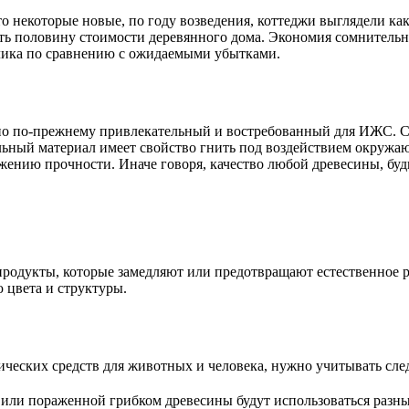
то некоторые новые, по году возведения, коттеджи выглядели ка
ерять половину стоимости деревянного дома. Экономия сомнител
елика по сравнению с ожидаемыми убытками.
но по-прежнему привлекательный и востребованный для ИЖС. Сч
ельный материал имеет свойство гнить под воздействием окруж
ению прочности. Иначе говоря, качество любой древесины, будь
одукты, которые замедляют или предотвращают естественное раз
 цвета и структуры.
ических средств для животных и человека, нужно учитывать сл
 или пораженной грибком древесины будут использоваться разн