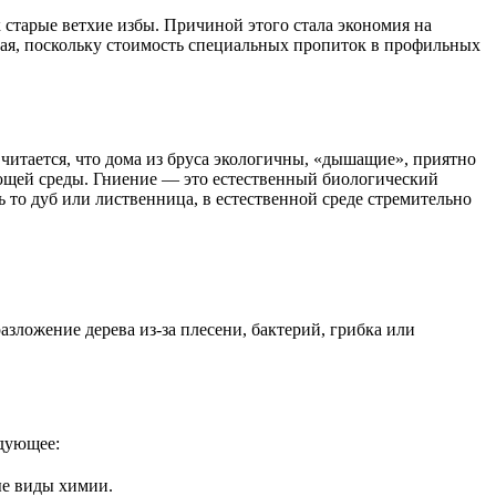
к старые ветхие избы. Причиной этого стала экономия на
ьная, поскольку стоимость специальных пропиток в профильных
итается, что дома из бруса экологичны, «дышащие», приятно
ающей среды. Гниение — это естественный биологический
 то дуб или лиственница, в естественной среде стремительно
ложение дерева из-за плесени, бактерий, грибка или
едующее:
ые виды химии.