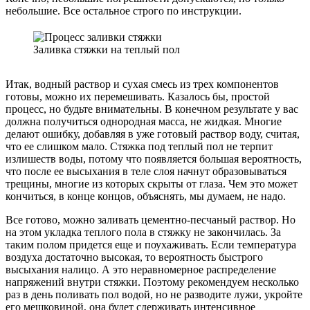
небольшие. Все остальное строго по инструкции.
Заливка стяжки на теплый пол
Итак, водный раствор и сухая смесь из трех компонентов
готовы, можно их перемешивать. Казалось бы, простой
процесс, но будьте внимательны. В конечном результате у вас
должна получиться однородная масса, не жидкая. Многие
делают ошибку, добавляя в уже готовый раствор воду, считая,
что ее слишком мало. Стяжка под теплый пол не терпит
излишеств воды, потому что появляется большая вероятность,
что после ее высыхания в теле слоя начнут образовываться
трещины, многие из которых скрыты от глаза. Чем это может
кончиться, в конце концов, объяснять, мы думаем, не надо.
Все готово, можно заливать цементно-песчаный раствор. Но
на этом укладка теплого пола в стяжку не закончилась. За
таким полом придется еще и поухаживать. Если температура
воздуха достаточно высокая, то вероятность быстрого
высыхания налицо. А это неравномерное распределение
напряжений внутри стяжки. Поэтому рекомендуем несколько
раз в день поливать пол водой, но не разводите лужи, укройте
его мешковиной, она будет сдерживать интенсивное